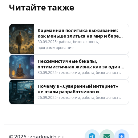
Читайте также
Карманная политика выживания:
как меньше злиться на мир и беречь
нервы
30.09.2025 · работа, безопасность,
программирование
Пессимистичные бэкапы,
оптимистичная жизнь: как за один
вечер обезопасить свои данные
30.09.2025 · технологии, работа, безопасность
Почему в «Суверенный интернет»
не взяли разработчиков и
безопасников
26.09.2025 · технологии, работа, безопасность
© 2026 · zharkevich.ru