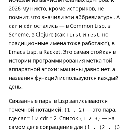
2026-му никто, кроме историков, не
помнит, что значили эти аббревиатуры. А
и
остались — в Common Lisp, в
car
cdr
Scheme, в Clojure (как
и
, но
first
rest
традиционные имена тоже работают), в
Emacs Lisp, в Racket. Это самая стойкая в
истории программирования метка той
аппаратной эпохи: машины давно нет, а
названия функций используются каждый
день.
Связанные пары в Lisp записываются
точечной нотацией:
— это пара,
(1 . 2)
где car = 1 и cdr = 2. Список
— на
(1 2 3)
самом деле сокращение для
(1 . (2 . (3