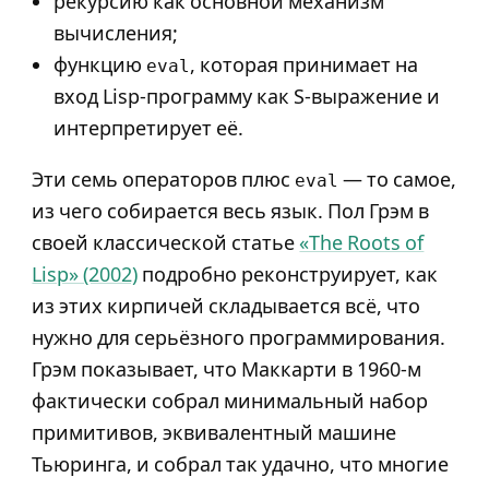
рекурсию как основной механизм
вычисления;
функцию
, которая принимает на
eval
вход Lisp-программу как S-выражение и
интерпретирует её.
Эти семь операторов плюс
— то самое,
eval
из чего собирается весь язык. Пол Грэм в
своей классической статье
«The Roots of
Lisp» (2002)
подробно реконструирует, как
из этих кирпичей складывается всё, что
нужно для серьёзного программирования.
Грэм показывает, что Маккарти в 1960-м
фактически собрал минимальный набор
примитивов, эквивалентный машине
Тьюринга, и собрал так удачно, что многие