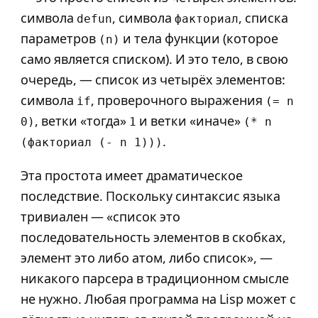
символа
, символа
, списка
defun
факториал
параметров
и тела функции (которое
(n)
само является списком). И это тело, в свою
очередь, — список из четырёх элементов:
символа
, проверочного выражения
if
(= n
, ветки «тогда»
и ветки «иначе»
0)
1
(* n
.
(факториал (- n 1)))
Эта простота имеет драматическое
последствие. Поскольку синтаксис языка
тривиален — «список это
последовательность элементов в скобках,
элемент это либо атом, либо список», —
никакого парсера в традиционном смысле
не нужно. Любая программа на Lisp может с