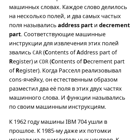
машинных словах. Каждое слово делилось
на несколько полей, и два самых частых
поля назывались
address part
и
decrement
part
. Соответствующие машинные
инструкции для извлечения этих полей
звались
(
C
ontents of
A
ddress part of
CAR
R
egister) и
(
C
ontents of
D
ecrement part
CDR
of
R
egister). Когда Расселл реализовывал
cons-ячейку, он естественным образом
разместил два её поля в этих двух частях
машинного слова. И функции назывались
по своим машинным инструкциям.
К 1962 году машины IBM 704 ушли в
прошлое. К 1985-му даже их потомки
исчезли из вычислительных центров. К