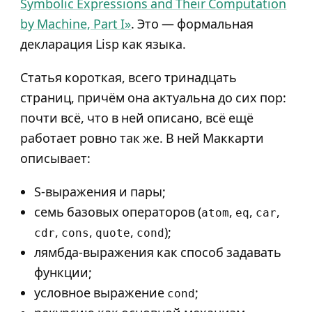
Symbolic Expressions and Their Computation
by Machine, Part I»
. Это — формальная
декларация Lisp как языка.
Статья короткая, всего тринадцать
страниц, причём она актуальна до сих пор:
почти всё, что в ней описано, всё ещё
работает ровно так же. В ней Маккарти
описывает:
S-выражения и пары;
семь базовых операторов (
,
,
,
atom
eq
car
,
,
,
);
cdr
cons
quote
cond
лямбда-выражения как способ задавать
функции;
условное выражение
;
cond