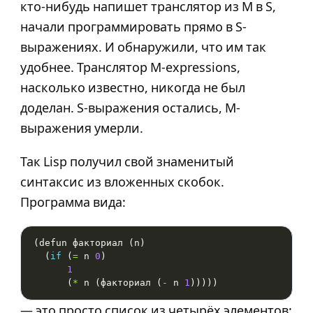
кто-нибудь напишет транслятор из M в S,
начали программировать прямо в S-
выражениях. И обнаружили, что им так
удобнее. Транслятор M-expressions,
насколько известно, никогда не был
доделан. S-выражения остались, M-
выражения умерли.
Так Lisp получил свой знаменитый
синтаксис из вложенных скобок.
Программа вида:
  (
if
 (
=
 n 
0
1
      (
*
 n (факториал (
-
 n 
1
— это просто список из четырёх элементов: