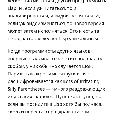
лёгкостью читаться другой программой на
Lisp. И, если уж читаться, то и
анализироваться, и видоизменяться. И,
если уж видоизменяться, то новая версия
может затем исполняться. Это и есть та
петля, которая делает Lisp уникальным.
Когда программисты других языков
впервые сталкиваются с этим водопадом
скобок, у них обычно случается шок.
Парижская акронимная шутка: Lisp
расшифровывается как
L
ots of
I
rritating
S
illy
P
arentheses — «много раздражающих
идиотских скобок». Шутка как шутка, но
если вы посидите в Lisp хотя бы полчаса,
скобки перестают раздражать: они