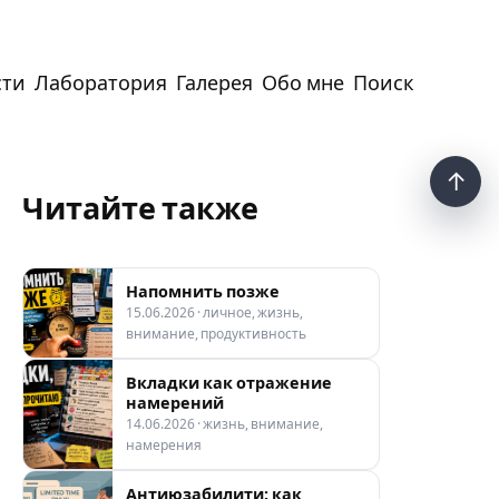
сти
Лаборатория
Галерея
Обо мне
Поиск
↑
Нав
Читайте также
Напомнить позже
15.06.2026 · личное, жизнь,
внимание, продуктивность
Вкладки как отражение
намерений
14.06.2026 · жизнь, внимание,
намерения
Антиюзабилити: как