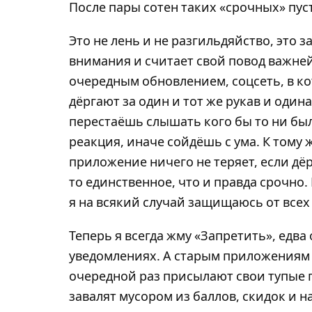
После пары сотен таких «срочных» пу
Это не лень и не разгильдяйство, это
внимания и считает свой повод важнейш
очередным обновлением, соцсеть, в ко
дёргают за один и тот же рукав и один
перестаёшь слышать кого бы то ни был
реакция, иначе сойдёшь с ума. К тому
приложение ничего не теряет, если дёр
то единственное, что и правда срочно.
я на всякий случай защищаюсь от всех 
Теперь я всегда жму «Запретить», едв
уведомлениях. А старым приложениям 
очередной раз присылают свои тупые п
завалят мусором из баллов, скидок и н