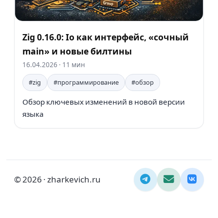
Zig 0.16.0: Io как интерфейс, «сочный
main» и новые билтины
16.04.2026
· 11 мин
#zig
#программирование
#обзор
Обзор ключевых изменений в новой версии
языка
© 2026 · zharkevich.ru
Telegram
Email
ВКонт