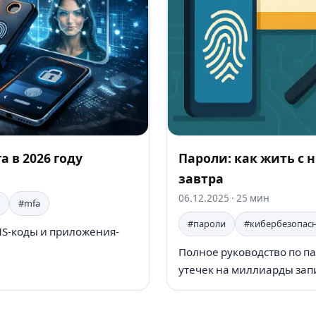
 в 2026 году
Пароли: как жить с 
завтра
06.12.2025
· 25 мин
#mfa
#пароли
#кибербезопас
SMS-коды и приложения-
Полное руководство по па
утечек на миллиарды зап