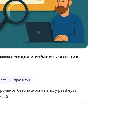
ними сегодня и избавиться от них
ность
#passkeys
рольной безопасности в эпоху passkeys и
исей